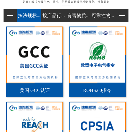
按法规标...
按产品行...
有害物质...
可靠性物...
实验室规
美国 GCC认证
ROHS2.0指令