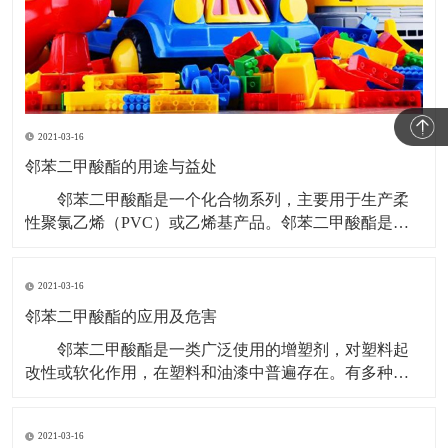
2021-03-16
邻苯二甲酸酯的用途与益处
邻苯二甲酸酯是一个化合物系列，主要用于生产柔
性聚氯乙烯（PVC）或乙烯基产品。邻苯二甲酸酯是世
界上最常用的塑化剂之一。根据其分子量，分为高邻苯
二甲酸酯和低邻苯二甲酸酯。 邻苯二甲酸酯的用途
2021-03-16
与益处 无色、无味的高邻苯二甲酸酯适用于大量要
求高性能、长期耐磨性和耐久性的产品中。高邻苯二甲
邻苯二甲酸酯的应用及危害
酸酯
邻苯二甲酸酯是一类广泛使用的增塑剂，对塑料起
改性或软化作用，在塑料和油漆中普遍存在。有多种邻
苯二甲酸酯类物质被认为是有害物质，限制使用。
邻苯二甲酸酯的应用： 塑料，这个与我们日常生活
2021-03-16
息息相关的人造物质，藉由添加邻苯二甲酸酯可塑剂，