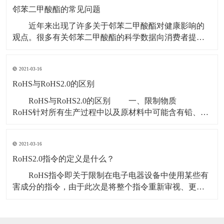
而具有良好的延展性与稳定的物理化学特性，因此被大
邻苯二甲酸酯的常见问题
量使用
近年来出现了许多关于邻苯二甲酸酯对健康影响的
观点。很多有关邻苯二甲酸酯的科学数据向消费者提供
了有关邻苯二甲酸酯安全性的信息，帮助澄清公众对于
邻苯二甲酸酯的误解。以下是一些常见问题的回答，这
2021-03-16
些问题基于你可能听到或看到的有关邻苯二甲酸酯及人
类健康影响的信息： 邻苯二甲酸酯安全吗？ 世
RoHS与RoHS2.0的区别
界范围
RoHS与RoHS2.0的区别 一、限制物质
RoHS针对所有生产过程中以及原材料中可能含有铅、
汞、镉、六价铬、多溴联苯和多溴二苯醚这六种有害物
质的电气电子产品的限制使用管理办法，包括白家电，
2021-03-16
黑家电，电动工具，医疗电气设备等。 RoHS2.0新
增四种邻苯二甲酸酯（DEHP、BBP、
RoHS2.0指令的定义是什么？
RoHS指令即关于限制在电子电器设备中使用某些有
害成分的指令，由于此次是将整个指令重新审视、更新
与修正，故一般称作RoHS 2.0，从目前来看受限的有害
物质类别来看主要有两类，分别是重金属和阻燃剂（含
溴）； 1.RoHS2.0指令监管的电子电气产品的定义是