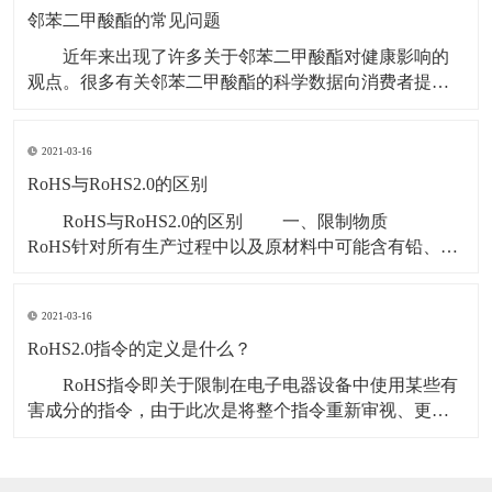
而具有良好的延展性与稳定的物理化学特性，因此被大
邻苯二甲酸酯的常见问题
量使用
近年来出现了许多关于邻苯二甲酸酯对健康影响的
观点。很多有关邻苯二甲酸酯的科学数据向消费者提供
了有关邻苯二甲酸酯安全性的信息，帮助澄清公众对于
邻苯二甲酸酯的误解。以下是一些常见问题的回答，这
2021-03-16
些问题基于你可能听到或看到的有关邻苯二甲酸酯及人
类健康影响的信息： 邻苯二甲酸酯安全吗？ 世
RoHS与RoHS2.0的区别
界范围
RoHS与RoHS2.0的区别 一、限制物质
RoHS针对所有生产过程中以及原材料中可能含有铅、
汞、镉、六价铬、多溴联苯和多溴二苯醚这六种有害物
质的电气电子产品的限制使用管理办法，包括白家电，
2021-03-16
黑家电，电动工具，医疗电气设备等。 RoHS2.0新
增四种邻苯二甲酸酯（DEHP、BBP、
RoHS2.0指令的定义是什么？
RoHS指令即关于限制在电子电器设备中使用某些有
害成分的指令，由于此次是将整个指令重新审视、更新
与修正，故一般称作RoHS 2.0，从目前来看受限的有害
物质类别来看主要有两类，分别是重金属和阻燃剂（含
溴）； 1.RoHS2.0指令监管的电子电气产品的定义是