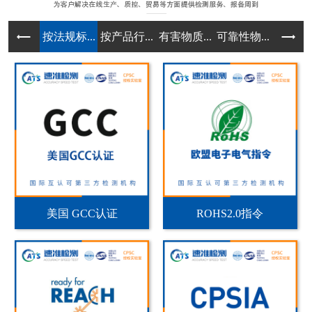
按法规标...
按产品行...
有害物质...
可靠性物...
实验室规
美国 GCC认证
ROHS2.0指令