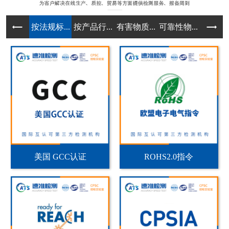
按法规标...
按产品行...
有害物质...
可靠性物...
实验室规
美国 GCC认证
ROHS2.0指令