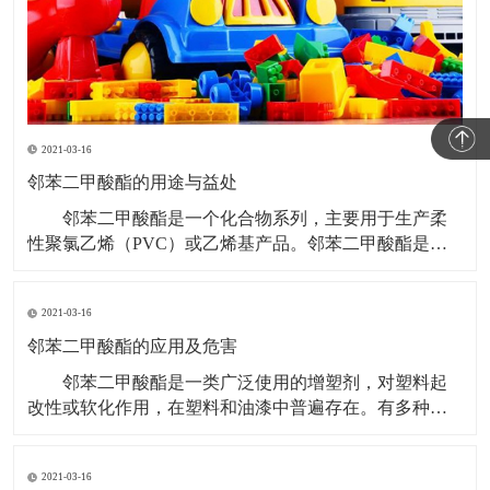
2021-03-16
邻苯二甲酸酯的用途与益处
邻苯二甲酸酯是一个化合物系列，主要用于生产柔
性聚氯乙烯（PVC）或乙烯基产品。邻苯二甲酸酯是世
界上最常用的塑化剂之一。根据其分子量，分为高邻苯
二甲酸酯和低邻苯二甲酸酯。 邻苯二甲酸酯的用途
2021-03-16
与益处 无色、无味的高邻苯二甲酸酯适用于大量要
求高性能、长期耐磨性和耐久性的产品中。高邻苯二甲
邻苯二甲酸酯的应用及危害
酸酯
邻苯二甲酸酯是一类广泛使用的增塑剂，对塑料起
改性或软化作用，在塑料和油漆中普遍存在。有多种邻
苯二甲酸酯类物质被认为是有害物质，限制使用。
邻苯二甲酸酯的应用： 塑料，这个与我们日常生活
2021-03-16
息息相关的人造物质，藉由添加邻苯二甲酸酯可塑剂，