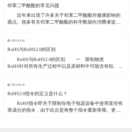
而具有良好的延展性与稳定的物理化学特性，因此被大
邻苯二甲酸酯的常见问题
量使用
近年来出现了许多关于邻苯二甲酸酯对健康影响的
观点。很多有关邻苯二甲酸酯的科学数据向消费者提供
了有关邻苯二甲酸酯安全性的信息，帮助澄清公众对于
邻苯二甲酸酯的误解。以下是一些常见问题的回答，这
2021-03-16
些问题基于你可能听到或看到的有关邻苯二甲酸酯及人
类健康影响的信息： 邻苯二甲酸酯安全吗？ 世
RoHS与RoHS2.0的区别
界范围
RoHS与RoHS2.0的区别 一、限制物质
RoHS针对所有生产过程中以及原材料中可能含有铅、
汞、镉、六价铬、多溴联苯和多溴二苯醚这六种有害物
质的电气电子产品的限制使用管理办法，包括白家电，
2021-03-16
黑家电，电动工具，医疗电气设备等。 RoHS2.0新
增四种邻苯二甲酸酯（DEHP、BBP、
RoHS2.0指令的定义是什么？
RoHS指令即关于限制在电子电器设备中使用某些有
害成分的指令，由于此次是将整个指令重新审视、更新
与修正，故一般称作RoHS 2.0，从目前来看受限的有害
物质类别来看主要有两类，分别是重金属和阻燃剂（含
溴）； 1.RoHS2.0指令监管的电子电气产品的定义是