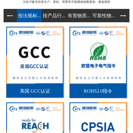
按法规标...
按产品行...
有害物质...
可靠性物...
实验室规
美国 GCC认证
ROHS2.0指令