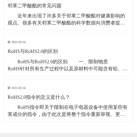
而具有良好的延展性与稳定的物理化学特性，因此被大
邻苯二甲酸酯的常见问题
量使用
近年来出现了许多关于邻苯二甲酸酯对健康影响的
观点。很多有关邻苯二甲酸酯的科学数据向消费者提供
了有关邻苯二甲酸酯安全性的信息，帮助澄清公众对于
邻苯二甲酸酯的误解。以下是一些常见问题的回答，这
2021-03-16
些问题基于你可能听到或看到的有关邻苯二甲酸酯及人
类健康影响的信息： 邻苯二甲酸酯安全吗？ 世
RoHS与RoHS2.0的区别
界范围
RoHS与RoHS2.0的区别 一、限制物质
RoHS针对所有生产过程中以及原材料中可能含有铅、
汞、镉、六价铬、多溴联苯和多溴二苯醚这六种有害物
质的电气电子产品的限制使用管理办法，包括白家电，
2021-03-16
黑家电，电动工具，医疗电气设备等。 RoHS2.0新
增四种邻苯二甲酸酯（DEHP、BBP、
RoHS2.0指令的定义是什么？
RoHS指令即关于限制在电子电器设备中使用某些有
害成分的指令，由于此次是将整个指令重新审视、更新
与修正，故一般称作RoHS 2.0，从目前来看受限的有害
物质类别来看主要有两类，分别是重金属和阻燃剂（含
溴）； 1.RoHS2.0指令监管的电子电气产品的定义是