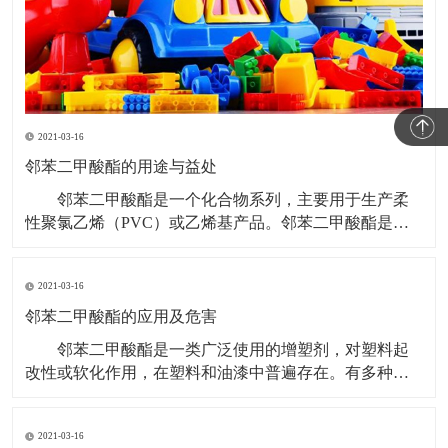
2021-03-16
邻苯二甲酸酯的用途与益处
邻苯二甲酸酯是一个化合物系列，主要用于生产柔
性聚氯乙烯（PVC）或乙烯基产品。邻苯二甲酸酯是世
界上最常用的塑化剂之一。根据其分子量，分为高邻苯
二甲酸酯和低邻苯二甲酸酯。 邻苯二甲酸酯的用途
2021-03-16
与益处 无色、无味的高邻苯二甲酸酯适用于大量要
求高性能、长期耐磨性和耐久性的产品中。高邻苯二甲
邻苯二甲酸酯的应用及危害
酸酯
邻苯二甲酸酯是一类广泛使用的增塑剂，对塑料起
改性或软化作用，在塑料和油漆中普遍存在。有多种邻
苯二甲酸酯类物质被认为是有害物质，限制使用。
邻苯二甲酸酯的应用： 塑料，这个与我们日常生活
2021-03-16
息息相关的人造物质，藉由添加邻苯二甲酸酯可塑剂，